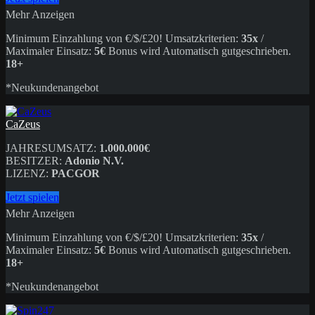
Mehr Anzeigen
Minimum Einzahlung von €/$/£20! Umsatzkriterien:
35x
/
Maximaler Einsatz:
5€
Bonus wird Automatisch gutgeschrieben.
18+
*Neukundenangebot
CaZeus
JAHRESUMSATZ:
1.000.000€
BESITZER:
Adonio N.V.
LIZENZ:
PACGOR
Jetzt spielen
Mehr Anzeigen
Minimum Einzahlung von €/$/£20! Umsatzkriterien:
35x
/
Maximaler Einsatz:
5€
Bonus wird Automatisch gutgeschrieben.
18+
*Neukundenangebot