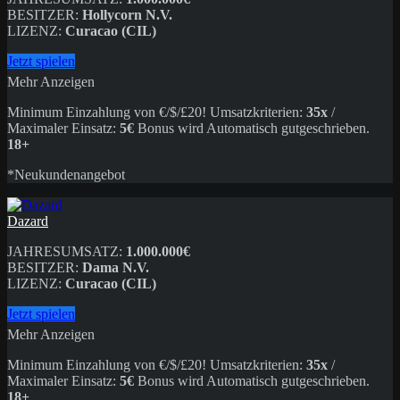
BESITZER:
Hollycorn N.V.
LIZENZ:
Curacao (CIL)
Jetzt spielen
Mehr Anzeigen
Minimum Einzahlung von €/$/£20! Umsatzkriterien:
35x
/
Maximaler Einsatz:
5€
Bonus wird Automatisch gutgeschrieben.
18+
*Neukundenangebot
Dazard
JAHRESUMSATZ:
1.000.000€
BESITZER:
Dama N.V.
LIZENZ:
Curacao (CIL)
Jetzt spielen
Mehr Anzeigen
Minimum Einzahlung von €/$/£20! Umsatzkriterien:
35x
/
Maximaler Einsatz:
5€
Bonus wird Automatisch gutgeschrieben.
18+