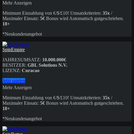
Mehr Anzeigen
Minimum Einzahlung von €/$/£10! Umsatzkriterien:
35x
/
Maximaler Einsatz:
5€
Bonus wird Automatisch gutgeschrieben.
18+
*Neukundenangebot
SpinEmpire
JAHRESUMSATZ:
10.000.000€
BESITZER:
GBL Solutions N.V.
LIZENZ:
Curacao
Jetzt spielen
Mehr Anzeigen
Minimum Einzahlung von €/$/£10! Umsatzkriterien:
35x
/
Maximaler Einsatz:
5€
Bonus wird Automatisch gutgeschrieben.
18+
*Neukundenangebot