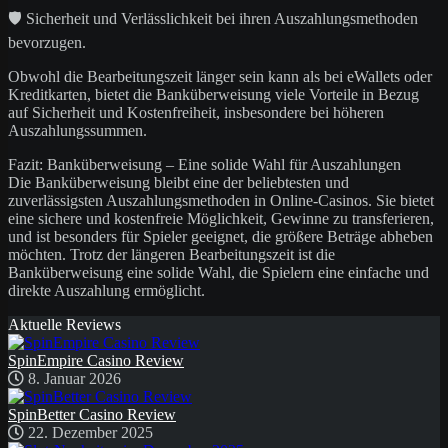
🛡️ Sicherheit und Verlässlichkeit bei ihren Auszahlungsmethoden
bevorzugen.
Obwohl die Bearbeitungszeit länger sein kann als bei eWallets oder
Kreditkarten, bietet die Banküberweisung viele Vorteile in Bezug
auf Sicherheit und Kostenfreiheit, insbesondere bei höheren
Auszahlungssummen.
Fazit: Banküberweisung – Eine solide Wahl für Auszahlungen
Die Banküberweisung bleibt eine der beliebtesten und
zuverlässigsten Auszahlungsmethoden in Online-Casinos. Sie bietet
eine sichere und kostenfreie Möglichkeit, Gewinne zu transferieren,
und ist besonders für Spieler geeignet, die größere Beträge abheben
möchten. Trotz der längeren Bearbeitungszeit ist die
Banküberweisung eine solide Wahl, die Spielern eine einfache und
direkte Auszahlung ermöglicht.
Aktuelle Reviews
SpinEmpire Casino Review
8. Januar 2026
SpinBetter Casino Review
22. Dezember 2025