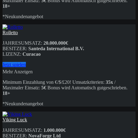
Maximaler Einsatz:
5€
Bonus wird Automatisch gutgeschrieben.
18+
*Neukundenangebot
Rolletto
JAHRESUMSATZ:
20.000.000€
BESITZER:
Santeda International B.V.
LIZENZ:
Curacao
Jetzt spielen
Mehr Anzeigen
Minimum Einzahlung von €/$/£20! Umsatzkriterien:
35x
/
Maximaler Einsatz:
5€
Bonus wird Automatisch gutgeschrieben.
18+
*Neukundenangebot
Viking Luck
JAHRESUMSATZ:
1.000.000€
BESITZER:
NovaForge Ltd