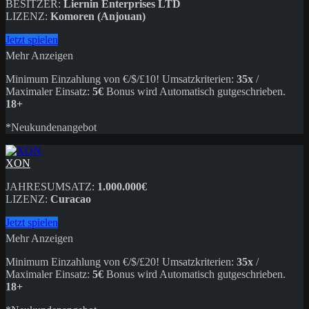
BESITZER:
Liernin Enterprises LTD
LIZENZ:
Komoren (Anjouan)
Jetzt spielen
Mehr Anzeigen
Minimum Einzahlung von €/$/£10! Umsatzkriterien:
35x
/
Maximaler Einsatz:
5€
Bonus wird Automatisch gutgeschrieben.
18+
*Neukundenangebot
XON
JAHRESUMSATZ:
1.000.000€
LIZENZ:
Curacao
Jetzt spielen
Mehr Anzeigen
Minimum Einzahlung von €/$/£20! Umsatzkriterien:
35x
/
Maximaler Einsatz:
5€
Bonus wird Automatisch gutgeschrieben.
18+