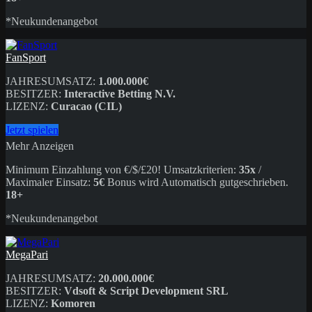
*Neukundenangebot
FanSport
JAHRESUMSATZ:
1.000.000€
BESITZER:
Interactive Betting N.V.
LIZENZ:
Curacao (CIL)
Jetzt spielen
Mehr Anzeigen
Minimum Einzahlung von €/$/£20! Umsatzkriterien:
35x
/
Maximaler Einsatz:
5€
Bonus wird Automatisch gutgeschrieben.
18+
*Neukundenangebot
MegaPari
JAHRESUMSATZ:
20.000.000€
BESITZER:
Vdsoft & Script Development SRL
LIZENZ:
Komoren