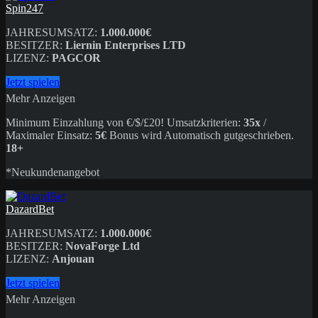
Spin247
JAHRESUMSATZ:
1.000.000€
BESITZER:
Liernin Enterprises LTD
LIZENZ:
PAGCOR
Jetzt spielen
Mehr Anzeigen
Minimum Einzahlung von €/$/£20! Umsatzkriterien:
35x
/
Maximaler Einsatz:
5€
Bonus wird Automatisch gutgeschrieben.
18+
*Neukundenangebot
DazardBet
JAHRESUMSATZ:
1.000.000€
BESITZER:
NovaForge Ltd
LIZENZ:
Anjouan
Jetzt spielen
Mehr Anzeigen