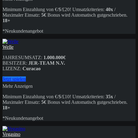
Minimum Einzahlung von €/$/£20! Umsatzkriterien:
40x
/
Maximaler Einsatz:
5€
Bonus wird Automatisch gutgeschrieben.
18+
*Neukundenangebot
Welle
JAHRESUMSATZ:
1.000.000€
BESITZER:
JER-TEAM N.V.
LIZENZ:
Curacao
Jetzt spielen
Mehr Anzeigen
Minimum Einzahlung von €/$/£10! Umsatzkriterien:
35x
/
Maximaler Einsatz:
5€
Bonus wird Automatisch gutgeschrieben.
18+
*Neukundenangebot
Vegasino