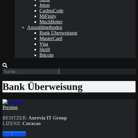
Jeton
CashtoCode
MiFinity
MuchBetter
Auszahlmethoden
Bank Überweisung
MasterCard
Visa
Skrill
Bitcoin
Bank Überweisung
Prestige
BESITZER:
Aurevia IT Group
LIZENZ:
Curacao
Jetzt spielen