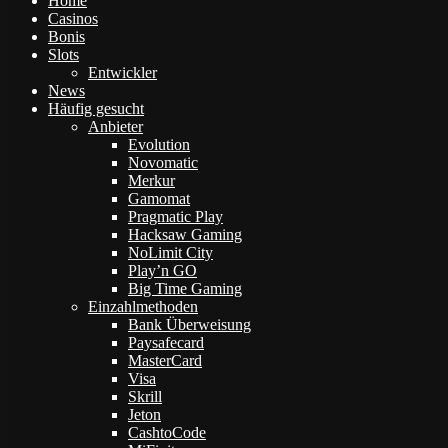
Home
Casinos
Bonis
Slots
Entwickler
News
Häufig gesucht
Anbieter
Evolution
Novomatic
Merkur
Gamomat
Pragmatic Play
Hacksaw Gaming
NoLimit City
Play’n GO
Big Time Gaming
Einzahlmethoden
Bank Überweisung
Paysafecard
MasterCard
Visa
Skrill
Jeton
CashtoCode