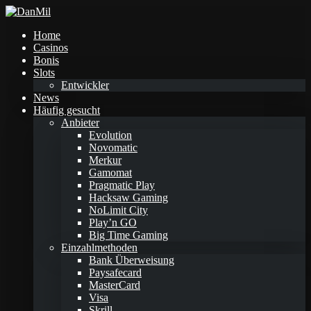
Home
Casinos
Bonis
Slots
Entwickler
News
Häufig gesucht
Anbieter
Evolution
Novomatic
Merkur
Gamomat
Pragmatic Play
Hacksaw Gaming
NoLimit City
Play’n GO
Big Time Gaming
Einzahlmethoden
Bank Überweisung
Paysafecard
MasterCard
Visa
Skrill