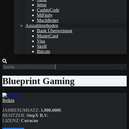
Jeton
CashtoCode
MiFinity
MuchBetter
Auszahlmethoden
Bank Überweisung
MasterCard
Visa
Skrill
Bitcoin
Blueprint Gaming
Betkin
JAHRESUMSATZ:
1.000.000€
BESITZER:
StepX B.V.
LIZENZ:
Curacao