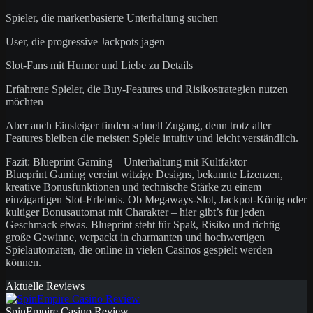
Spieler, die markenbasierte Unterhaltung suchen
User, die progressive Jackpots jagen
Slot-Fans mit Humor und Liebe zu Details
Erfahrene Spieler, die Buy-Features und Risikostrategien nutzen
möchten
Aber auch Einsteiger finden schnell Zugang, denn trotz aller
Features bleiben die meisten Spiele intuitiv und leicht verständlich.
Fazit: Blueprint Gaming – Unterhaltung mit Kultfaktor
Blueprint Gaming vereint witzige Designs, bekannte Lizenzen,
kreative Bonusfunktionen und technische Stärke zu einem
einzigartigen Slot-Erlebnis. Ob Megaways-Slot, Jackpot-König oder
kultiger Bonusautomat mit Charakter – hier gibt’s für jeden
Geschmack etwas. Blueprint steht für Spaß, Risiko und richtig
große Gewinne, verpackt in charmanten und hochwertigen
Spielautomaten, die online in vielen Casinos gespielt werden
können.
Aktuelle Reviews
SpinEmpire Casino Review