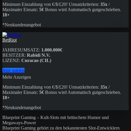
Minimum Einzahlung von €/$/£20! Umsatzkriterien:
35x
/
Maximaler Einsatz:
5€
Bonus wird Automatisch gutgeschrieben.
18+
*Neukundenangebot
BetRiot
JAHRESUMSATZ:
1.000.000€
BESITZER:
Rabidi N.V.
LIZENZ:
Curacao (CIL)
Jetzt spielen
Mehr Anzeigen
Minimum Einzahlung von €/$/£20! Umsatzkriterien:
35x
/
Maximaler Einsatz:
5€
Bonus wird Automatisch gutgeschrieben.
18+
*Neukundenangebot
Blueprint Gaming – Kult-Slots mit britischem Humor und
Megaways-Power
Blueprint Gaming gehört zu den bekanntesten Slot-Entwicklern