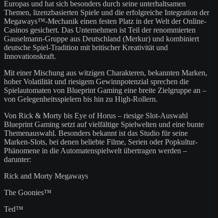
Europas und hat sich besonders durch seine unterhaltsamen
Themen, lizenzbasierten Spiele und die erfolgreiche Integration der
Megaways™-Mechanik einen festen Platz in der Welt der Online-
Casinos gesichert. Das Unternehmen ist Teil der renommierten
Gauselmann-Gruppe aus Deutschland (Merkur) und kombiniert
deutsche Spiel-Tradition mit britischer Kreativität und
Innovationskraft.
Mit einer Mischung aus witzigen Charakteren, bekannten Marken,
hoher Volatilität und riesigem Gewinnpotenzial sprechen die
Spielautomaten von Blueprint Gaming eine breite Zielgruppe an –
von Gelegenheitsspielern bis hin zu High-Rollern.
Von Rick & Morty bis Eye of Horus – riesige Slot-Auswahl
Blueprint Gaming setzt auf vielfältige Spielwelten und eine bunte
Themenauswahl. Besonders bekannt ist das Studio für seine
Marken-Slots, bei denen beliebte Filme, Serien oder Popkultur-
Phänomene in die Automatenspielwelt übertragen werden –
darunter:
Rick and Morty Megaways
The Goonies™
Ted™